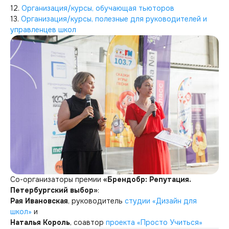
12.
Организация/курсы, обучающая тьюторов
13.
Организация/курсы, полезные для руководителей и
управленцев школ
Со-организаторы премии
«Брендобр: Репутация.
Петербургский выбор»
:
Рая Ивановская
, руководитель
студии «Дизайн для
школ»
и
Наталья Король
, соавтор
проекта «Просто Учиться»