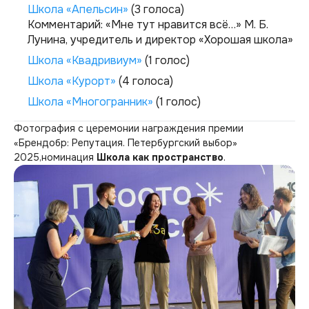
Школа «Апельсин»
(3 голоса)
Комментарий:
«Мне тут нравится всё…»
М. Б.
Лунина, учредитель и директор «Хорошая школа»
Школа «Квадривиум»
(1 голос)
Школа «Курорт»
(4 голоса)
Школа «Многогранник»
(1 голос)
Фотография с церемонии награждения премии
«Брендобр: Репутация. Петербургский выбор»
2025,номинация
Школа как пространство
.