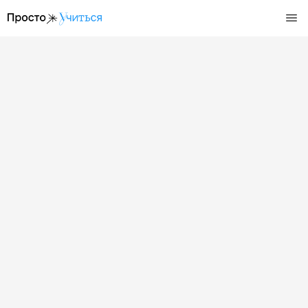
/zachem-nuzhny-i-kak-prohodjat-individualnye-konsultacii