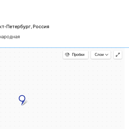
нкт-Петербург, Россия
ародная
арту
Пробки
Слои