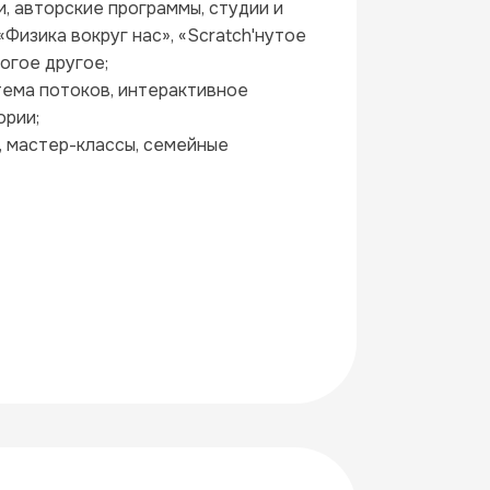
, авторские программы, студии и 
изика вокруг нас», «Scratch'нутое 
огое другое;
тема потоков, интерактивное 
ории;
, мастер-классы, семейные 