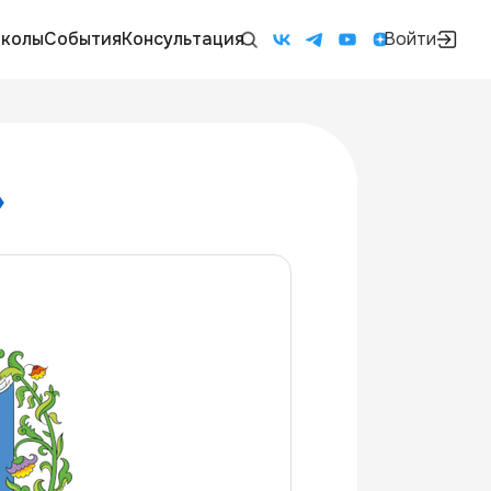
колы
События
Консультация
Войти
»