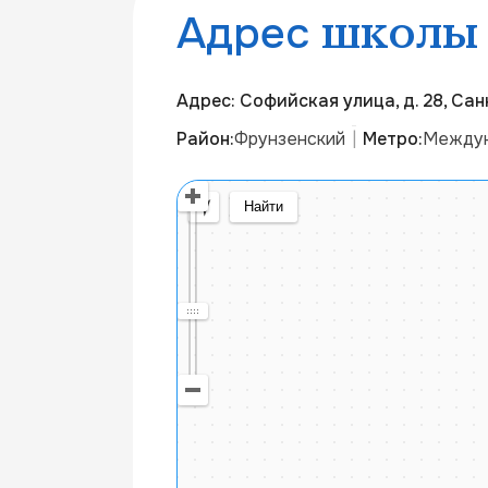
Адрес
школы
Адрес: Софийская улица, д. 28, Са
Район:
Фрунзенский
Метро:
Междун
|
Открыть в Яндекс Картах
Создать свою к
© Яндекс
Условия использования
Найти