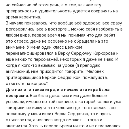
но сейчас не об этом речь, а о том, как нам эту
прекрасность и удивительность удаётся сохранять на
время карантина.
В начале показалось, что вообще всё здорово: все сразу
договорились, все в восторге… можно себя изобразить в
любом виде, первое время мы, понимая что для ребят
это стресс, даже не особенно не обращали на это
внимание. У меня один класс целиком
переквалифицировался в Верку Сердючку, Киркорова и
ещё каких-то персонажей, некоторых я даже не знаю. И
когда я кого-то вызываю на уроке (я преподаю
английский), мне приходится говорить: “Человек,
притворяющийся Веркой Сердючкой. пожалуйста,
ответьте на вопрос”.
Для них это такая игра, и в начале эта игра была
прекрасна
. Все были довольны и мы даже больше
успевали, именно по той причине, о которой коллеги уже
говорили: не вижу я, что человек где-то отвлёкся… но
поскольку у меня висит Верка Сердючка, то и пусть
отвлекается, а человек когда сможет — тогда и
включится. Хотя, в первое время никто и не отваливался,