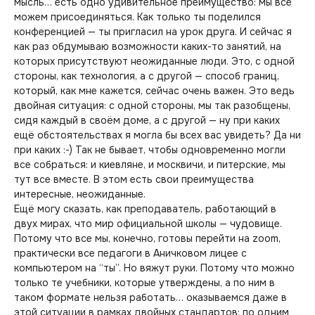
мысль… есть одно удивительное преимущество: мы все
можем присоединяться. Как только ты поделился
конференцией — ты пригласил на урок друга. И сейчас я
как раз обдумываю возможности каких-то занятий, на
которых присутствуют неожиданные люди. Это, с одной
стороны, как технология, а с другой — способ границ,
который, как мне кажется, сейчас очень важен. Это ведь
двойная ситуация: с одной стороны, мы так разобщены,
сидя каждый в своём доме, а с другой — ну при каких
ещё обстоятельствах я могла бы всех вас увидеть? Да ни
при каких :-) Так не бывает, чтобы одновременно могли
все собраться: и киевляне, и москвичи, и питерские, мы
тут все вместе. В этом есть свои преимущества
интересные, неожиданные.
Ещё могу сказать, как преподаватель, работающий в
двух мирах, что мир официальной школы — чудовище.
Потому что все мы, конечно, готовы перейти на zoom,
практически все педагоги в Аничковом лицее с
компьютером на “ты”. Но вяжут руки. Потому что можно
только те учебники, которые утверждены, а по ним в
таком формате нельзя работать… оказываемся даже в
этой ситуации в рамках двойных стандартов: по одним