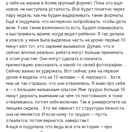
у себя на экране в более крупный формат. Пока это ещё
новое, не наступила усталость. Всё будет понятно через
пару недель, как мы будем выдерживать такие форматы.
Ещё я подумала, что интересно попробовать, чтобы дети
вели. У них такая возможность есть. Будем планировать
и выстраивать время, когда ведёт ребёнок. Я так делала
в классе, у меня была выделена часть на уроке: первые 10
минут вёл тот, кто заранее вызывался. Думаю, что и
сейчас вполне реально, ребята могут больше принимать
в этом участие. Они могут сделать и показать
презентацию, рассказать о какой-то своей фотографии…
Сейчас важно их удержать. Вот сейчас уже на первом
уроке я видела, что из 13 человек — 4, маловато… Хотя,
мне не так страшно, что они отвалились. Я знаю про себя,
я — с большим жизненным опытом. Мне трудно больше 15
минут держать внимание на чём-то постоянном, я тоже
отваливаюсь, потом себя включаю. Так в университете на
лекциях сидела… Это же зависит от структуры личности,
она не меняется. И если кому-то трудно — пусть
отвалится, потом вернётся, наверстает.
А ещё я подумала, что ведь вся эта история — про