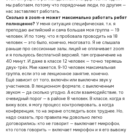
мы работаем, потому что порядочные люди, по другим —
нас заставляют работать.
Сколько в zoom-е может максимально работать ребят
полноценно?
У меня ситуация специфическая, т.к. я
преподаю английский и сама большая моя группа — 19
человек. И по тому, что я пробовала проводить на 18
человек — это было, конечно, многовато. Я не слышала
раньше про сессионные залы, лицей не оплачивает zoom
и я пользуюсь бесплатной версией, там ограничение на
40 минут. И даже в классе 12 человек — точно теряешь
двух-трёх. Мне кажется, 9-10 человек максимальная
группа, если это не лекционное занятие, конечно.
Ещё зависит от того, включён или выключен звук у
участников. В лекционном формате, с выключенным
звуком — да сколько угодно. А если взаимодействие, то
очевидный порог — в районе 8 человек. В классе, когда я
вижу всех, я могу процесс контролировать, а когда
конференция, то на экране отследить всех труднее. Но,
надо сказать, про правила мы довольно легко
договорились: кто не говорит — выключает микрофон,
кто готов говорить — включает микрофон и я его вывожу