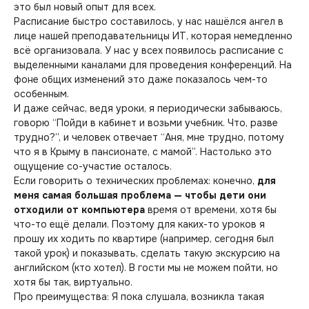
это был новый опыт для всех.
Расписание быстро составилось, у нас нашёлся ангел в
лице нашей преподавательницы ИТ, которая немедленно
всё организовала. У нас у всех появилось расписание с
выделенными каналами для проведения конференций. На
фоне общих изменений это даже показалось чем-то
особенным.
И даже сейчас, ведя уроки, я периодически забываюсь,
говорю “Пойди в кабинет и возьми учебник. Что, разве
трудно?”, и человек отвечает “Аня, мне трудно, потому
что я в Крыму в пансионате, с мамой”. Настолько это
ощущение со-участие осталось.
Если говорить о технических проблемах: конечно,
для
меня самая большая проблема — чтобы дети они
отходили от компьютера
время от времени, хотя бы
что-то ещё делали. Поэтому для каких-то уроков я
прошу их ходить по квартире (например, сегодня был
такой урок) и показывать, сделать такую экскурсию на
английском (кто хотел). В гости мы не можем пойти, но
хотя бы так, виртуально.
Про преимущества: Я пока слушала, возникла такая