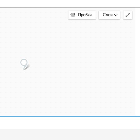
арту
Пробки
Слои