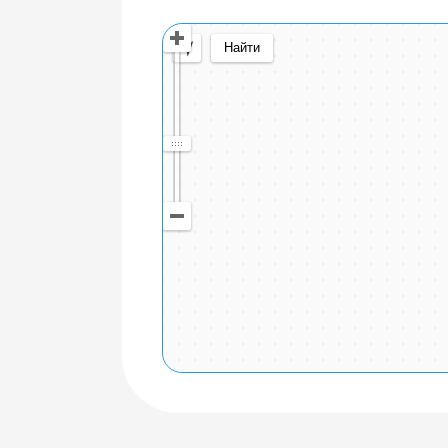
Открыть в Яндекс Картах
Создать свою к
© Яндекс
Условия использования
Найти
20 км