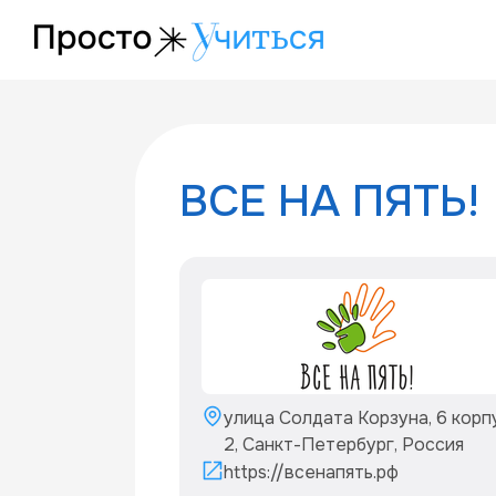
/project/vse-na-5
ВСЕ НА ПЯТЬ!
улица Солдата Корзуна, 6 корп
2, Санкт-Петербург, Россия
https://всенапять.рф