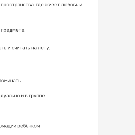
пространства, где живет любовь и 
 предмете.
ть и считать на лету.
апоминать
идуально и в группе
рмации ребёнком