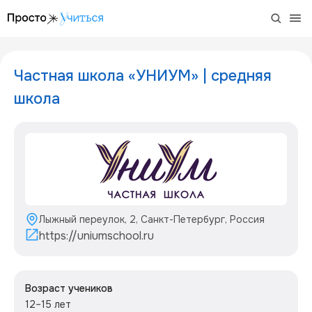
/project/unium-school-2
Частная школа «УНИУМ» | средняя
школа
Лыжный переулок, 2, Санкт-Петербург, Россия
https://uniumschool.ru
Возраст учеников
12–15 лет