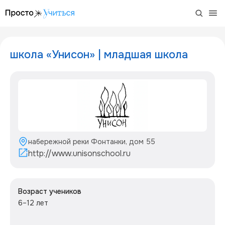
/project/shkola-unison
школа «Унисон» | младшая школа
набережной реки Фонтанки, дом 55
http://www.unisonschool.ru
Возраст учеников
6–12 лет