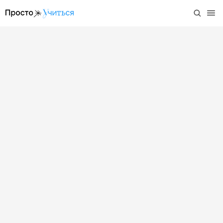
/project/nachalnaja-umnaja-shkola-turistskaja