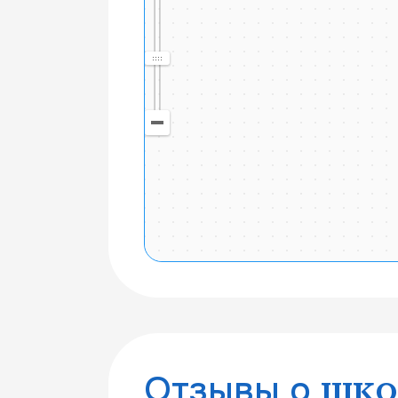
20 км
Отзывы о
шко