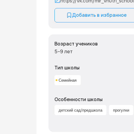
https://vk.com/mir_vnutri_school
Добавить в избранное
Возраст учеников
5–9 лет
Тип школы
Семейная
Особенности школы
детский сад/предшкола
прогулки