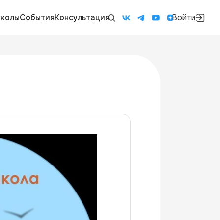
колы
События
Консультация
Войти