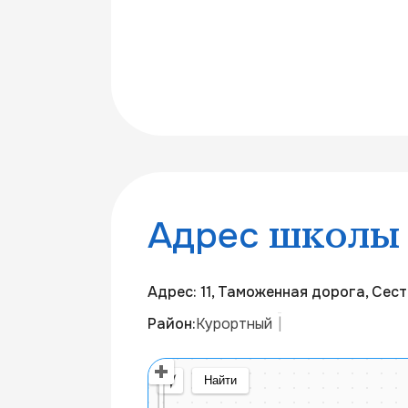
Адрес
школы
Адрес: 11, Таможенная дорога, Сес
Район:
Курортный
|
Открыть в Яндекс Картах
Создать свою к
© Яндекс
Условия использования
Найти