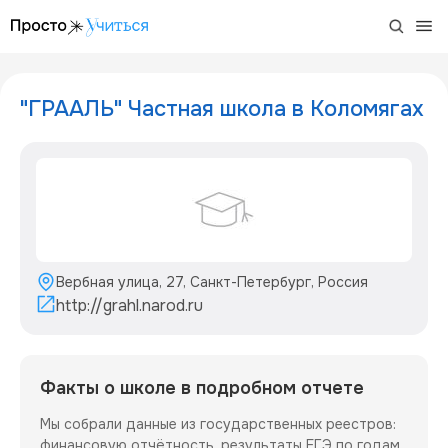
/project/graal-kolomyagi
"ГРААЛЬ" Частная школа в Коломягах
Вербная улица, 27, Санкт-Петербург, Россия
http://grahl.narod.ru
Факты о школе в подробном отчете
Мы собрали данные из государственных реестров:
финансовую отчётность, результаты ЕГЭ по годам,