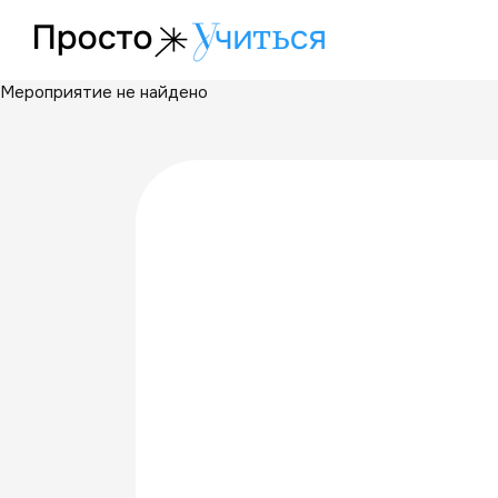
/events/otkrytye-uroki-v-lgeg-v-kulturame
Мероприятие не найдено