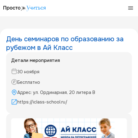
/events/den-seminarov-po-obrazovaniju-za-rubezhom-v-aj
День семинаров по образованию за
рубежом в Ай Класс
Детали мероприятия
30 ноября
Бесплатно
Адрес: ул. Ординарная, 20 литера В
https://iclass-school.ru/