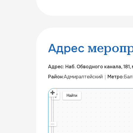
Адрес
меропр
Адрес: Наб. Обводного канала, 181,
Район:
Адмиралтейский
Метро:
Бал
|
Открыть в Яндекс Картах
Создать свою к
© Яндекс
Условия использования
Найти