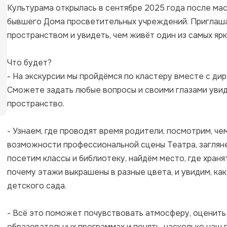
Культурама открылась в сентябре 2025 года после ма
бывшего Дома просветительных учреждений. Приглаша
пространством и увидеть, чем живёт один из самых ярк
Что будет?

- На экскурсии мы пройдёмся по кластеру вместе с ди
Сможете задать любые вопросы и своими глазами увиде
пространство.

- Узнаем, где проводят время родители, посмотрим, чем
возможности профессиональной сцены Театра, загляне
посетим классы и библиотеку, найдём место, где хранят
почему этажи выкрашены в разные цвета, и увидим, как
детского сада.

- Всё это поможет почувствовать атмосферу, оценить 
образовательных программах и понять, насколько наш 