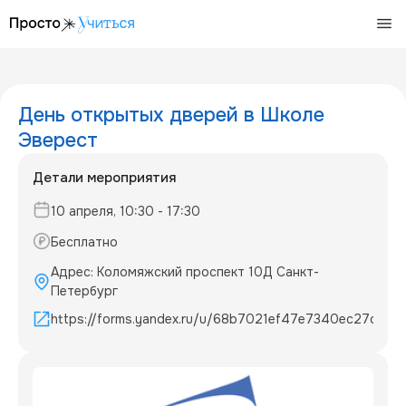
/events/-1775554378349
День открытых дверей в Школе
Эверест
Детали мероприятия
10 апреля, 10:30 - 17:30
Бесплатно
Адрес: Коломяжский проспект 10Д Санкт-
Петербург
https://forms.yandex.ru/u/68b7021ef47e7340ec27d26f