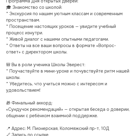
Программа Дня открытых дверей:

🎓 Знакомство со школой:

* Экскурсия по нашим уютным классам и современным 
пространствам.

* Посещение настоящих уроков — увидите учебный 
процесс изнутри.

* Живой диалог с нашими опытными педагогами.

* Ответы на все ваши вопросы в формате «Вопрос-
ответ» с директором школы.

🎒 Вы в роли ученика Школы Эверест:

* Поучаствуйте в мини-уроке и почувствуйте ритм нашей 
школы.

* Убедитесь, что учиться можно с интересом и 
удовольствием!

🎁 Финальный аккорд:

«Сундучок рекомендаций» — открытая беседа о доверии, 
общении с ребёнком взаимной поддержке.

📍 Адрес: М. Пионерская, Коломяжский пр-т, 10Д

🔗 Запись по ссылке
