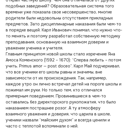
подобных заведений? Образовательная система того
времени уже показала свое несовершенство, многие
родители были недовольны отсутствием прикладных
предметов. Зато дисциплинарные наказания были чем-то
в порядке вещей. Карл Иванович понимал, что нужно что-
то менять и поэтому разработал собственную методику
преподавания, основанную на взаимном доверии и
уважении ученика и учителя.
Главным принципом новой школы стало изречение Яна
Амоса Коменского (1592 – 1670): “Сперва любить – потом
учить. Primus amor — post doceo”. Карл Май подчеркивал,
что все ученики его школы равны и значимы, вне
зависимости от их происхождения. Так, например,
каждое утро он лично встречал детей на пороге школы и
пожимал им руки. Но только тем, кто отличался
примерным поведением. Провинившиеся в чем-то
оставались без директорского рукопожатия, что было
наказанием пострашнее розог. А ту атмосферу
взаимного уважения и доверия, что царила в школе,
ученики назвали “майским духом” и всегда ценили и
часто с теплотой вспоминали о ней.