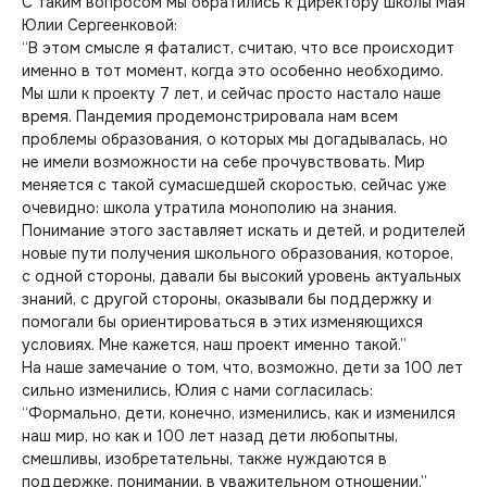
С таким вопросом мы обратились к директору школы Мая
Юлии Сергеенковой:
“В этом смысле я фаталист, считаю, что все происходит
именно в тот момент, когда это особенно необходимо.
Мы шли к проекту 7 лет, и сейчас просто настало наше
время. Пандемия продемонстрировала нам всем
проблемы образования, о которых мы догадывалась, но
не имели возможности на себе прочувствовать. Мир
меняется с такой сумасшедшей скоростью, сейчас уже
очевидно: школа утратила монополию на знания.
Понимание этого заставляет искать и детей, и родителей
новые пути получения школьного образования, которое,
с одной стороны, давали бы высокий уровень актуальных
знаний, с другой стороны, оказывали бы поддержку и
помогали бы ориентироваться в этих изменяющихся
условиях. Мне кажется, наш проект именно такой.”
На наше замечание о том, что, возможно, дети за 100 лет
сильно изменились, Юлия с нами согласилась:
“Формально, дети, конечно, изменились, как и изменился
наш мир, но как и 100 лет назад дети любопытны,
смешливы, изобретательны, также нуждаются в
поддержке, понимании, в уважительном отношении.”