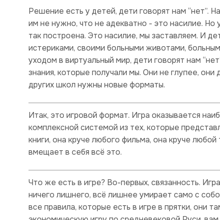
Решение есть у детей, дети говорят нам “нет”. Н
им не нужно, что не адекватно - это насилие. Но 
так построена. Это насилие, мы заставляем. И де
истериками, своими больными животами, больными
уходом в виртуальный мир, дети говорят нам “не
знания, которые получали мы. Они не глупее, они 
других школ нужны новые форматы.
Итак, это игровой формат. Игра оказывается на
комплексной системой из тех, которые представл
книги, она круче любого фильма, она круче любой
вмещает в себя всё это.
Что же есть в игре? Во-первых, связанность. Игра
ничего лишнего, всё лишнее умирает само с собой
все правила, которые есть в игре в прятки, они т
экономическую игру по средневековой Руси, вам