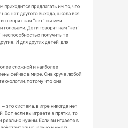
ам приходится предлагать им то, что
у нас нет другого выхода, школа вся
ти говорят нам “нет” своими
 головами. Дети говорят нам “нет”
т” неспособностью получить те
другие. И для других детей, для
иболее сложной и наиболее
ены сейчас в мире. Она круче любой
 технологии, потому что она
 — это система, в игре никогда нет
. Вот если вы играете в прятки, то
ам реально нужны. Если вы играете в
 действительно нужно и уметь