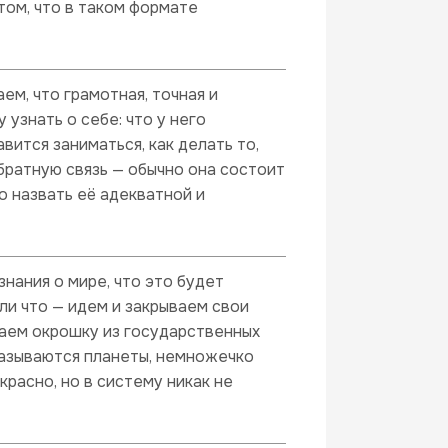
 том, что в таком формате
м, что грамотная, точная и
узнать о себе: что у него
авится заниматься, как делать то,
братную связь — обычно она состоит
о назвать её адекватной и
нания о мире, что это будет
сли что — идем и закрываем свои
чаем окрошку из государственных
называются планеты, немножечко
красно, но в систему никак не