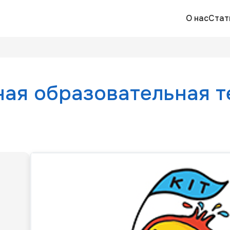
О нас
Стат
ная образовательная т