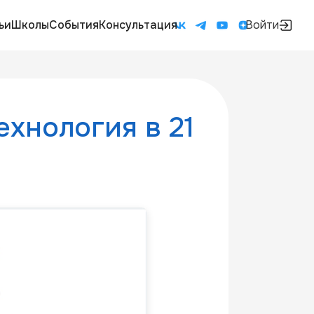
ьи
Школы
События
Консультация
Войти
ехнология в 21