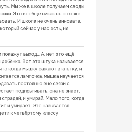
-чуть. Мы же в школе получаем своды
бники. Это вообще никак не похоже
вовать. И школа не очень виновата,
который сейчас у нас есть, не
 покажут выход... А, нет это ещё
м ребёнка. Вот эта штука называется
что когда мышку сажают в клетку, и
жигается лампочка, мышка научается
одавать постоянно вне связи с
стает подпрыгивать, она не знает,
и страдай, и умирай. Мало того, когда
жит и умирает. Это называется
дети к четвёртому классу